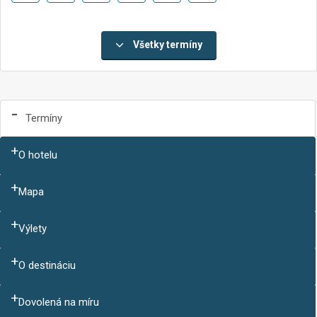
Všetky termíny
Termíny
O hotelu
Mapa
Výlety
O destináciu
Dovolená na míru