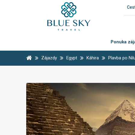
Cest
Ponuka záj
Zájazdy
Egypt
Káhira
Plavba po Nil