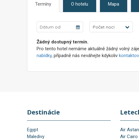
Termíny
O hotelu
Mapa
Počet nocí
Žádný dostupný termín.
Pro tento hotel nemáme aktuálně žádný volný záje
nabídky
, případně nás neváhejte kdykoliv
kontaktov
Destinácie
Letec
Egypt
Air Asta
Maledivy
Air Cairo