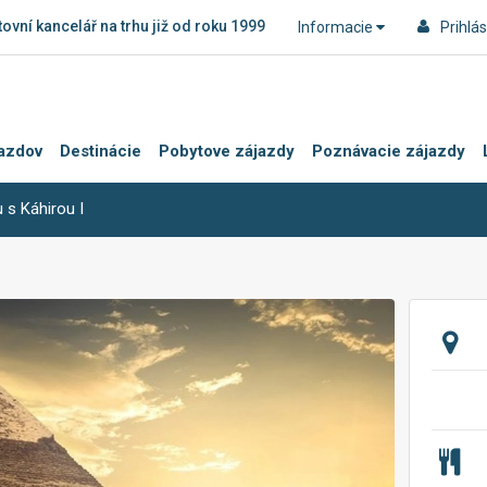
ovní kancelář na trhu již od roku 1999
Informacie
Prihlás
azdov
Destinácie
Pobytove zájazdy
Poznávacie zájazdy
u s Káhirou I