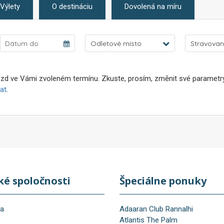
Výlety
O destináciu
Dovolená na míru
Odletové místo
Stravovan
zd ve Vámi zvoleném termínu. Zkuste, prosím, změnit své parametry 
at
.
ké spoločnosti
Špeciálne ponuky
na
Adaaran Club Rannalhi
Atlantis The Palm