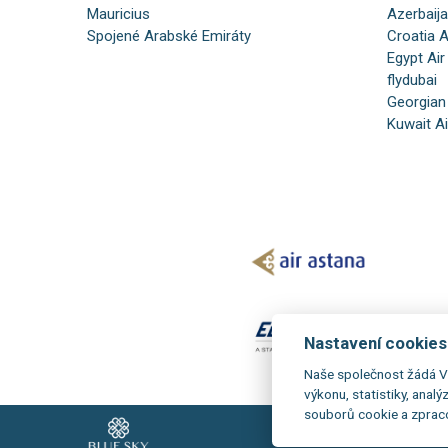
Mauricius
Azerbaija
Spojené Arabské Emiráty
Croatia A
Egypt Air
flydubai
Georgian
Kuwait A
Nastavení cookies
Naše společnost žádá V
výkonu, statistiky, analý
souborů cookie a zprac