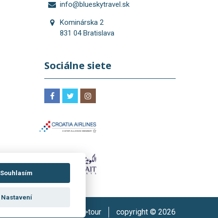
info@blueskytravel.sk
Kominárska 2
831 04 Bratislava
Sociálne siete
Souhlasím
Nastavení
Rezervační systém:
is>tour
copyright © 2026