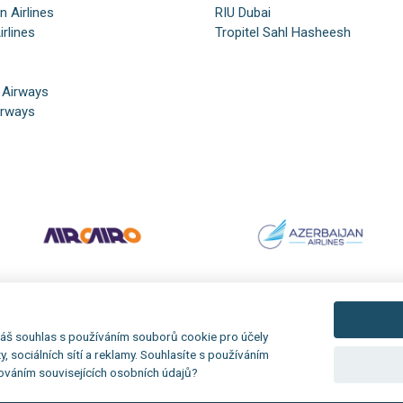
n Airlines
RIU Dubai
irlines
Tropitel Sahl Hasheesh
 Airways
irways
áš souhlas s používáním souborů cookie pro účely
zy, sociálních sítí a reklamy. Souhlasíte s používáním
ováním souvisejících osobních údajů?
Realizácia:
MagicWare
Redakční systém:
is>content