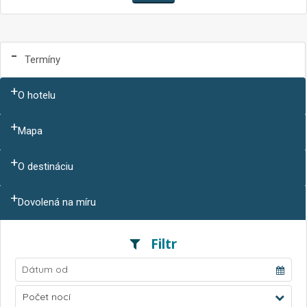
Termíny
O hotelu
Mapa
O destináciu
Dovolená na míru
Filtr
Počet nocí