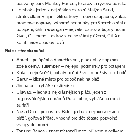
posvátný park Monkey Forrest, terasovitá rýžová políčka
Lombok - jeden z největších ostrovů Malých Sund,
stratovulkán Rinjani, Gili ostrovy – severozápadně, zákaz
motorové dopravy, výborné podmínky pro šnorchlování a
potápění, Gili Trawangan – největší ostrov a bujarý noční
život, Gili meno – ostrov s nejhezčími plážemi, Gili Air –
kombinace obou ostrovů
Pláže a střediska na Bali
Amed – potápění a šnorchlování, písek díky sopkám
zcela černý, Tulamben – nejlepší podmínky pro potápění
Kuta – nejrušnější, bohatý noční život, množství obchodů
Sanur – klidné místo pro odpočinek na pláži
Jimbaran – rybářské středisko
Uluwatu – jedna z nejkrásnějších pláží, jeden z
nejposvátnějších chrámů Pura Luhur, vyhlášená mezi
surfaři
Nusa Dua – poloostrov Bukit, jedna z nejluxusnějších
pláží, golfová hřiště, vhodná pro děti (časté pozvolné
vstupy do moře)
Tanjung Benoa - znatelný rozdíl mezi přílivem a odlivem