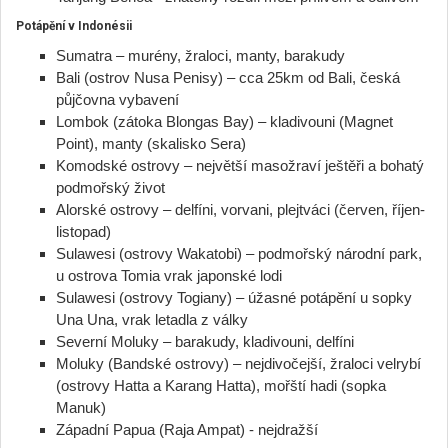
Potápění v Indonésii
Sumatra – murény, žraloci, manty, barakudy
Bali (ostrov Nusa Penisy) – cca 25km od Bali, česká
půjčovna vybavení
Lombok (zátoka Blongas Bay) – kladivouni (Magnet
Point), manty (skalisko Sera)
Komodské ostrovy – největší masožraví ještěři a bohatý
podmořský život
Alorské ostrovy – delfíni, vorvani, plejtváci (červen, říjen-
listopad)
Sulawesi (ostrovy Wakatobi) – podmořský národní park,
u ostrova Tomia vrak japonské lodi
Sulawesi (ostrovy Togiany) – úžasné potápění u sopky
Una Una, vrak letadla z války
Severní Moluky – barakudy, kladivouni, delfíni
Moluky (Bandské ostrovy) – nejdivočejší, žraloci velrybí
(ostrovy Hatta a Karang Hatta), mořští hadi (sopka
Manuk)
Západní Papua (Raja Ampat) - nejdražší