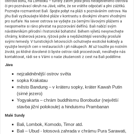
ostrově bohů, na Lomboku – turisty zatím ještě příliš neobjeveného ostrova
či pro poznávací okruh na Jávě, věřte, že se vrátíte odpočatí a plni zážitků.
Poznejte rozmanitost Bali. Spojte pobyt na pláži s poznáváním ostrova. Na
jihu Bali vyzkoušejte klidné pláže v kontrastu s divokými vlnami vhodnými
pro surfaře. Na sever ostrova se vydejte za černými lávovými plážemi a
neopomeňte si ráno přivstat na pozorování delfínů. Bali nabízí svým
návštěvníkům přírodní i historické bohatství. Během výletů nevynechejte
chrámy, kráterová jezera, rýžová pole a nejdůležitější vesničky proslulé
svými řemesly. V turistických letoviscích ochutnejte exotické koktejly a
využijte levných cen v restauracích i při nákupech. Ať už toužíte po nočním
životě, po klidné dovolené či byste ostrov rádi procestovali, neváhejte nás
kontaktovat, rádi se s Vámi o naše zkušenosti z cest na Bali podělíme.
Jáva
nejzalidněnější ostrov světa
sopka Krakatau
město Bandung – v kráteru sopky, kráter Kawah Putin
(sirné jezero)
Yogyakarta – chrám buddhismu Borobudur (největší
stavba jižní polokoule) a hinduismu Prambanan
Malé Sundy
Bali, Lombok, Komodo, Timor atd.
Bali – Ubud - lotosová zahrada v chrámu Pura Sarawati,