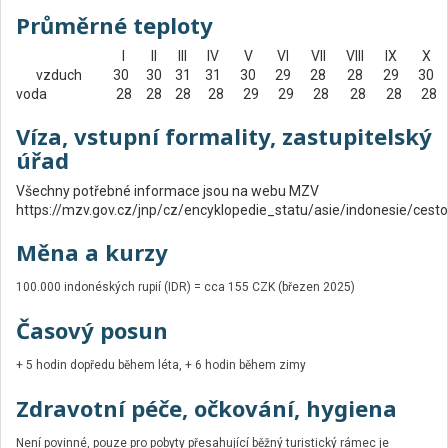
Průměrné teploty
I
II
III
IV
V
VI
VII
VIII
IX
X
vzduch
30
30
31
31
30
29
28
28
29
30
voda
28
28
28
28
29
29
28
28
28
28
Víza, vstupní formality, zastupitelský
úřad
Všechny potřebné informace jsou na webu MZV
https://mzv.gov.cz/jnp/cz/encyklopedie_statu/asie/indonesie/cesto
Měna a kurzy
100.000 indonéských rupií (IDR) = cca 155 CZK (březen 2025)
Časový posun
+ 5 hodin dopředu během léta, + 6 hodin během zimy
Zdravotní péče, očkování, hygiena
Není povinné, pouze pro pobyty přesahující běžný turistický rámec je