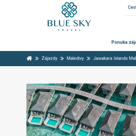
Cest
Ponuka záj
Zájazdy
Maledivy
Jawakara Islands Mal