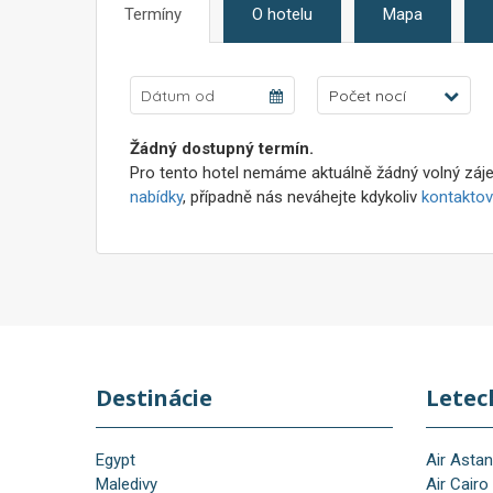
Termíny
O hotelu
Mapa
Počet nocí
Žádný dostupný termín.
Pro tento hotel nemáme aktuálně žádný volný záje
nabídky
, případně nás neváhejte kdykoliv
kontaktov
Destinácie
Letec
Egypt
Air Asta
Maledivy
Air Cairo