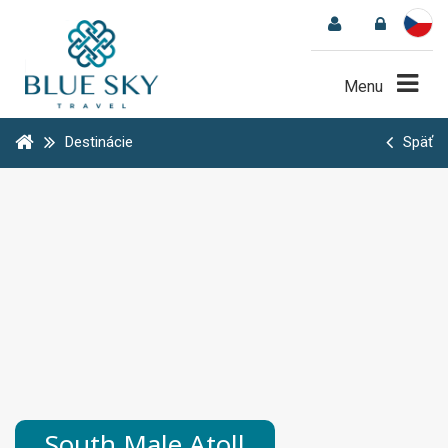
Menu
Destinácie
Späť
South Male Atoll