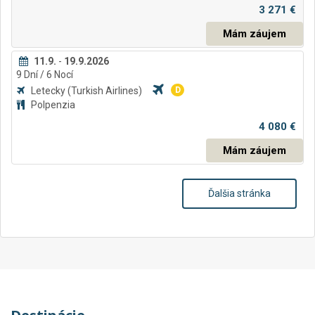
3 271 €
Mám záujem
11.9.
-
19.9.2026
9
Dní
/ 6
Nocí
Letecky
(Turkish Airlines)
D
Polpenzia
4 080 €
Mám záujem
Ďalšia stránka