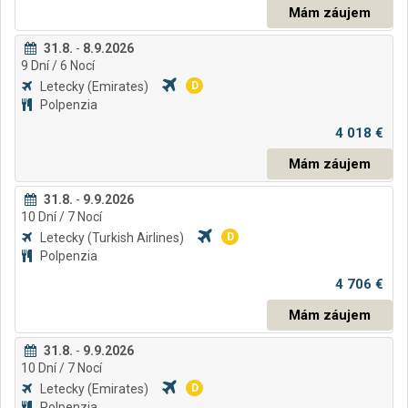
Mám záujem
31.8.
-
8.9.2026
9
Dní
/ 6
Nocí
Letecky
(Emirates)
D
Polpenzia
4 018 €
Mám záujem
31.8.
-
9.9.2026
10
Dní
/ 7
Nocí
Letecky
(Turkish Airlines)
D
Polpenzia
4 706 €
Mám záujem
31.8.
-
9.9.2026
10
Dní
/ 7
Nocí
Letecky
(Emirates)
D
Polpenzia