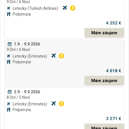
9
Dní
/ 6
Nocí
Letecky
(Turkish Airlines)
D
Polpenzia
4 252 €
Mám záujem
1.9.
-
9.9.2026
9
Dní
/ 6
Nocí
Letecky
(Emirates)
D
Polpenzia
4 018 €
Mám záujem
2.9.
-
9.9.2026
8
Dní
/ 5
Nocí
Letecky
(Emirates)
D
Polpenzia
3 271 €
Mám záujem