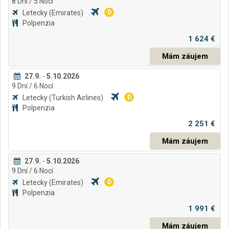
8
Dní
/ 5
Nocí
Letecky
(Emirates)
D
Polpenzia
1 624 €
Mám záujem
27.9.
-
5.10.2026
9
Dní
/ 6
Nocí
Letecky
(Turkish Airlines)
D
Polpenzia
2 251 €
Mám záujem
27.9.
-
5.10.2026
9
Dní
/ 6
Nocí
Letecky
(Emirates)
D
Polpenzia
1 991 €
Mám záujem