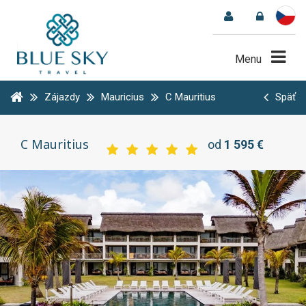
Menu
Zájazdy
Mauricius
C Mauritius
Späť
C Mauritius
od
1 595 €