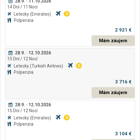
28.9.
-
11.10.2026
14
Dní
/ 11
Nocí
Letecky
(Emirates)
D
Polpenzia
2 921 €
Mám záujem
28.9.
-
12.10.2026
15
Dní
/ 12
Nocí
Letecky
(Turkish Airlines)
D
Polpenzia
3 716 €
Mám záujem
28.9.
-
12.10.2026
15
Dní
/ 12
Nocí
Letecky
(Emirates)
D
Polpenzia
3 104 €