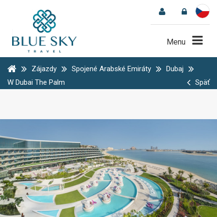
Menu
Zájazdy
Spojené Arabské Emiráty
Dubaj
W Dubai The Palm
Späť