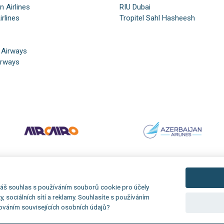
n Airlines
RIU Dubai
irlines
Tropitel Sahl Hasheesh
 Airways
irways
áš souhlas s používáním souborů cookie pro účely
zy, sociálních sítí a reklamy. Souhlasíte s používáním
ováním souvisejících osobních údajů?
Realizácia:
MagicWare
Redakční systém:
is>content