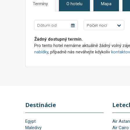
Termíny
O hotelu
Mapa
Počet nocí
Žádný dostupný termín.
Pro tento hotel nemáme aktuálně žádný volný záje
nabídky
, případně nás neváhejte kdykoliv
kontaktov
Destinácie
Letec
Egypt
Air Asta
Maledivy
Air Cairo