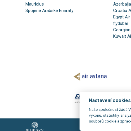
Mauricius
Azerbaija
Spojené Arabské Emiráty
Croatia A
Egypt Air
flydubai
Georgian
Kuwait A
Nastavení cookies
Naše společnost žádá V
výkonu, statistiky, analý
souborů cookie a zprac