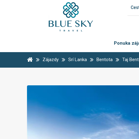
Cest
Ponuka záj
Zájazdy
Srí Lanka
Bentota
Taj Ben