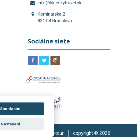
info@blueskytravel.sk
Kominárska 2
831 04 Bratislava
Sociálne siete
Souhlasím
Nastavení
Rezervační systém:
is>tour
copyright © 2026