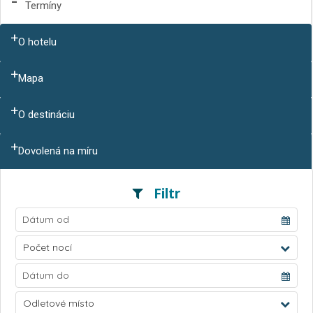
Termíny
O hotelu
Mapa
O destináciu
Dovolená na míru
Filtr
Počet nocí
Odletové místo